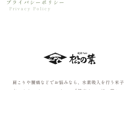
プライバシーポリシー
Privacy Policy
肩こりや腰痛などでお悩みなら、水素吸入を行う米子
市のリラクゼーションサロン「健康サロン松の葉」
へ！
ネット予約はこちら
鳥取県米子市石井850
【営業時間】
11:00～17:00（火水木金）